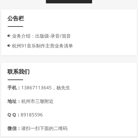
公告栏
业务介绍：出版级-录音/混音
杭州91音乐制作主营业务清单
联系我们
手机：
13867113645，杨先生
地址：
杭州市三墩附近
Q Q：
89185596
微信：
请扫一扫下面的二维码