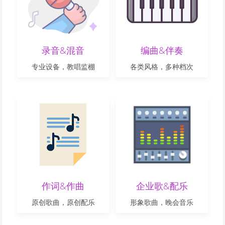
录音&混音
编曲&伴奏
专业设备，教唱监棚
各类风格，多种档次
作词&作曲
企业歌&配乐
原创歌曲，原创配乐
形象歌曲，晚会音乐