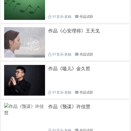
91音乐-老杨
作品试听
作品《心安理得》王天戈
91音乐-老杨
作品试听
作品《嗑儿》金久哲
91音乐-老杨
作品试听
作品《预谋》许佳慧
91音乐-老杨
作品试听