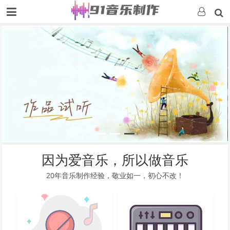
因为爱音乐，所以做音乐
20年音乐制作经验，敬业如一，初心不改！