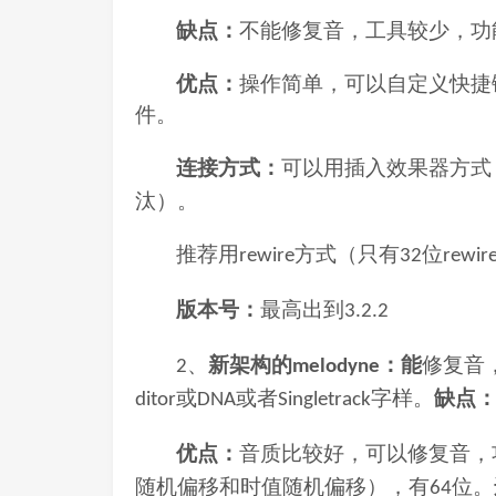
缺点：
不能修复音，工具较少，功
优点：
操作简单，可以自定义快捷
件。
连接方式：
可以用插入效果器方式
汰）。
推荐用
方式（只有
位
rewire
32
rewir
版本号：
最高出到
3.2.2
新架构的
：能
修复音
2、
melodyne
或
或者
字样。
缺点
ditor
DNA
Singletrack
优点：
音质比较好，可以修复音，
随机偏移和时值随机偏移），有
位。
64