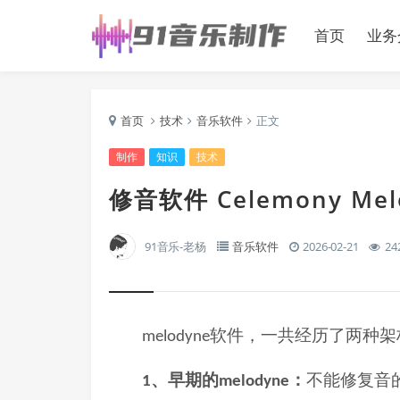
首页
业务
首页
技术
音乐软件
正文
制作
知识
技术
修音软件 Celemony M
91音乐-老杨
音乐软件
2026-02-21
24
软件，一共经历了两种架
melodyne
、早期的
：
不能修复音
1
melodyne