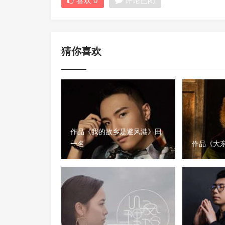
喜欢
0
评论已闭
猜你喜欢
作品《我的故乡是避风港》田
一名
作品《大