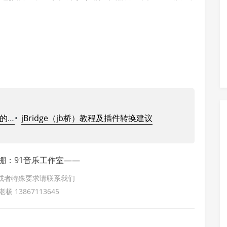
讲解
•
jBridge（jb桥）教程及插件转换建议
棚：91音乐工作室——
或者特殊要求请联系我们
 13867113645