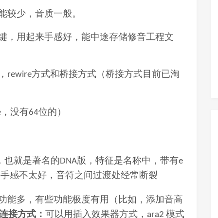
能较少，音质一般。
键，用起来手感好，能中途存储修音工程文
，
方式和桥接方式（桥接方式目前已淘
rewire
，没有
位的）
e
64
，也就是著名的
版，特征是名称中，带有
DNA
e
：
手感不太好，
音符之间过渡处经常断裂
功能多，有些功能极度有用（比如，添加音高
连接方式：
可以用插入效果器方式，
模式
ara2