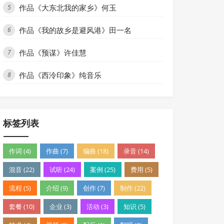
作品《大东北我的家乡》何玉
5
作品《我的故乡是避风港》田一名
6
作品《预谋》许佳慧
7
作品《西泠印象》纯音乐
8
标签列表
作词 (4)
作曲 (7)
编曲 (18)
录音 (14)
混音 (22)
试听 (24)
案例 (25)
费用 (5)
流程 (5)
介绍 (9)
创作 (7)
制作 (22)
套餐 (10)
企业 (3)
活动 (3)
知识 (5)