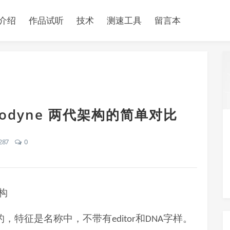
介绍
作品试听
技术
测速工具
留言本
elodyne 两代架构的简单对比
287
0
构
的，特征是名称中，不带有
和
字样。
editor
DNA