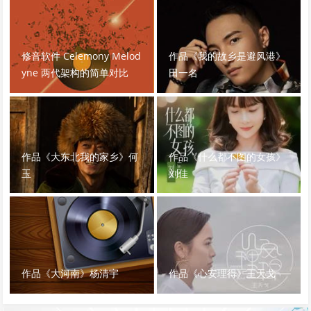
修音软件 Celemony Melod
作品《我的故乡是避风港》
yne 两代架构的简单对比
田一名
作品《大东北我的家乡》何
作品《什么都不图的女孩》
玉
刘佳
作品《大河南》杨清宇
作品《心安理得》王天戈