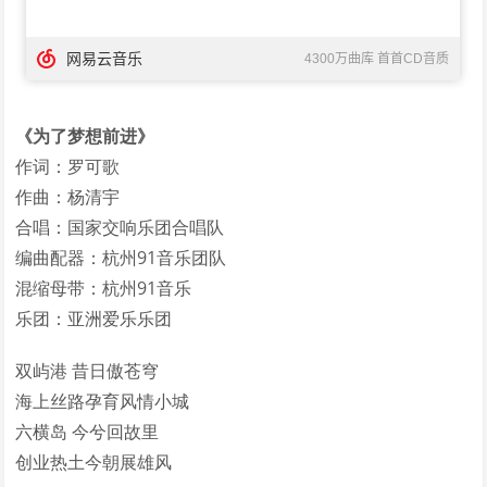
《为了梦想前进》
作词：罗可歌
作曲：杨清宇
合唱：国家交响乐团合唱队
编曲配器：杭州91音乐团队
混缩母带：杭州91音乐
乐团：亚洲爱乐乐团
双屿港 昔日傲苍穹
海上丝路孕育风情小城
六横岛 今兮回故里
创业热土今朝展雄风