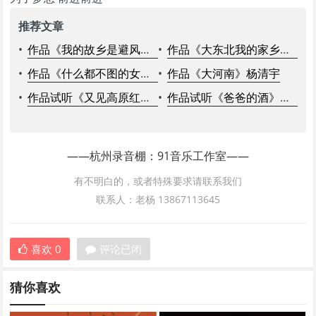
推荐文章
•
作品《我的故乡是避风港》田一名
•
作品《大东北我的家乡》何玉
•
作品《什么都不图的女孩》刘佳
•
作品《大河南》杨清宇
•
作品试听《又见高原红》容中尔甲
•
作品试听《爸爸的酒》艾米尔
——杭州录音棚：91音乐工作室——
有不明白的，或者特殊要求请联系我们
联系人：老杨 13867113645
喜欢
0
评论已闭
猜你喜欢