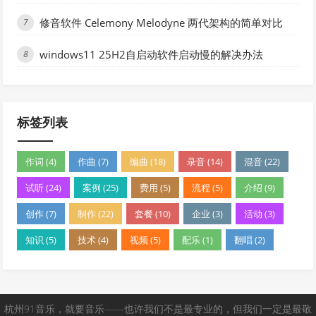
修音软件 Celemony Melodyne 两代架构的简单对比
7
windows11 25H2自启动软件启动慢的解决办法
8
标签列表
作词 (4)
作曲 (7)
编曲 (18)
录音 (14)
混音 (22)
试听 (24)
案例 (25)
费用 (5)
流程 (5)
介绍 (9)
创作 (7)
制作 (22)
套餐 (10)
企业 (3)
活动 (3)
知识 (5)
技术 (4)
视频 (5)
配乐 (1)
翻唱 (2)
杭州91音乐，就要音乐——也许我们不是最专业的，但我们一定是最敬