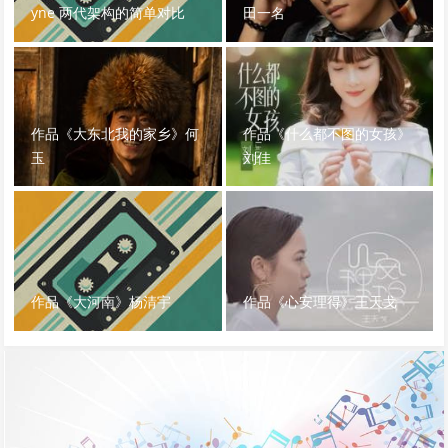
yne 两代架构的简单对比
田一名
作品《大东北我的家乡》何
作品《什么都不图的女孩》
玉
刘佳
作品《大河南》杨清宇
作品《心安理得》王天戈