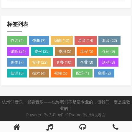
标签列表
作词 (4)
作曲 (7)
编曲 (18)
录音 (14)
混音 (22)
试听 (24)
案例 (25)
费用 (5)
流程 (5)
介绍 (9)
创作 (7)
制作 (22)
套餐 (10)
企业 (3)
活动 (3)
知识 (5)
技术 (4)
视频 (5)
配乐 (1)
翻唱 (2)
杭州91音乐，就要音乐——也许我们不是最专业的，但我们一定是最敬
业的！
Powered By
Z-BlogPHP
Theme By
zblog老白