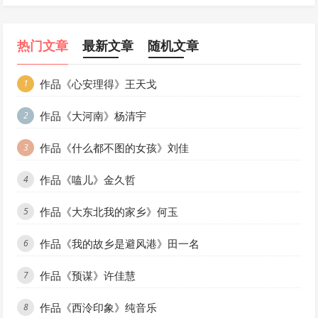
热门文章
最新文章
随机文章
作品《心安理得》王天戈
1
作品《大河南》杨清宇
2
作品《什么都不图的女孩》刘佳
3
作品《嗑儿》金久哲
4
作品《大东北我的家乡》何玉
5
作品《我的故乡是避风港》田一名
6
作品《预谋》许佳慧
7
作品《西泠印象》纯音乐
8