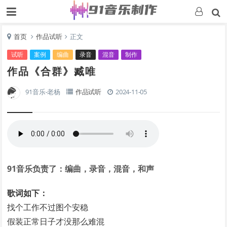
首页
作品试听
正文
试听
案例
编曲
录音
混音
制作
作品《合群》臧唯
91音乐-老杨
作品试听
2024-11-05
91音乐负责了：编曲，录音，混音，和声
歌词如下：
找个工作不过图个安稳
假装正常日子才没那么难混