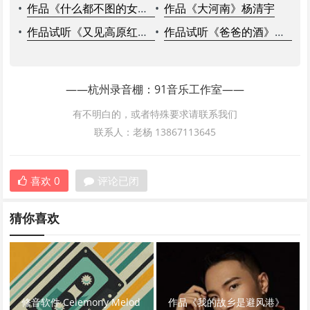
•
作品《什么都不图的女孩》刘佳
•
作品《大河南》杨清宇
•
作品试听《又见高原红》容中尔甲
•
作品试听《爸爸的酒》艾米尔
——杭州录音棚：91音乐工作室——
有不明白的，或者特殊要求请联系我们
联系人：老杨 13867113645
喜欢
0
评论已闭
猜你喜欢
修音软件 Celemony Melod
作品《我的故乡是避风港》