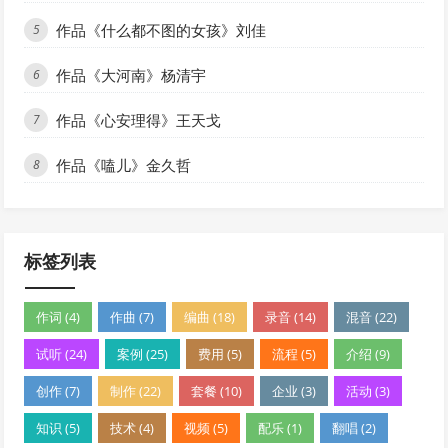
作品《什么都不图的女孩》刘佳
5
作品《大河南》杨清宇
6
作品《心安理得》王天戈
7
作品《嗑儿》金久哲
8
标签列表
作词 (4)
作曲 (7)
编曲 (18)
录音 (14)
混音 (22)
试听 (24)
案例 (25)
费用 (5)
流程 (5)
介绍 (9)
创作 (7)
制作 (22)
套餐 (10)
企业 (3)
活动 (3)
知识 (5)
技术 (4)
视频 (5)
配乐 (1)
翻唱 (2)